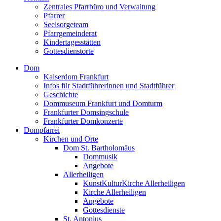
Zentrales Pfarrbüro und Verwaltung
Pfarrer
Seelsorgeteam
Pfarrgemeinderat
Kindertagesstätten
Gottesdienstorte
Dom
Kaiserdom Frankfurt
Infos für Stadtführerinnen und Stadtführer
Geschichte
Dommuseum Frankfurt und Domturm
Frankfurter Domsingschule
Frankfurter Domkonzerte
Dompfarrei
Kirchen und Orte
Dom St. Bartholomäus
Dommusik
Angebote
Allerheiligen
KunstKulturKirche Allerheiligen
Kirche Allerheiligen
Angebote
Gottesdienste
St. Antonius