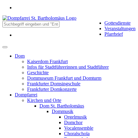
Gottesdienste
Veranstaltungen
Pfarrbrief
Dom
Kaiserdom Frankfurt
Infos für Stadtführerinnen und Stadtführer
Geschichte
Dommuseum Frankfurt und Domturm
Frankfurter Domsingschule
Frankfurter Domkonzerte
Dompfarrei
Kirchen und Orte
Dom St. Bartholomäus
Dommusik
Orgelmusik
Domchor
Vocalensemble
Choralschola