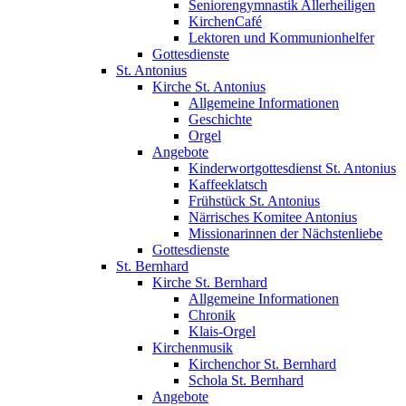
Seniorengymnastik Allerheiligen
KirchenCafé
Lektoren und Kommunionhelfer
Gottesdienste
St. Antonius
Kirche St. Antonius
Allgemeine Informationen
Geschichte
Orgel
Angebote
Kinderwortgottesdienst St. Antonius
Kaffeeklatsch
Frühstück St. Antonius
Närrisches Komitee Antonius
Missionarinnen der Nächstenliebe
Gottesdienste
St. Bernhard
Kirche St. Bernhard
Allgemeine Informationen
Chronik
Klais-Orgel
Kirchenmusik
Kirchenchor St. Bernhard
Schola St. Bernhard
Angebote