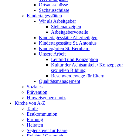
Ortsausschüsse
Sachausschüsse
Kindertagesstätten
Wir als Arbeitgeber
Stellenanzeigen
Arbeitgebervorteile
Kindertagesstätte Allerheiligen
Kindertagesstätte St. Antonius
Kindergarten St. Bernhard
Unsere Arbeit
Leitbild und Konzeption
Kultur der Achtsamkeit / Konzept zur
sexuellen Bildung
Beschwerdewege für Eltern
Qualitätsmanagement
Soziales
Prävention
Hinweisgeberschutz
Kirche von A-Z
Taufe
Erst­kommunion
Firmung
Heiraten
Segensfeier für Paare
Beichte /​ Gespräch