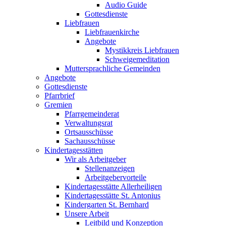
Audio Guide
Gottesdienste
Liebfrauen
Liebfrauenkirche
Angebote
Mystikkreis Liebfrauen
Schweigemeditation
Muttersprachliche Gemeinden
Angebote
Gottesdienste
Pfarrbrief
Gremien
Pfarrgemeinderat
Verwaltungsrat
Ortsausschüsse
Sachausschüsse
Kindertagesstätten
Wir als Arbeitgeber
Stellenanzeigen
Arbeitgebervorteile
Kindertagesstätte Allerheiligen
Kindertagesstätte St. Antonius
Kindergarten St. Bernhard
Unsere Arbeit
Leitbild und Konzeption