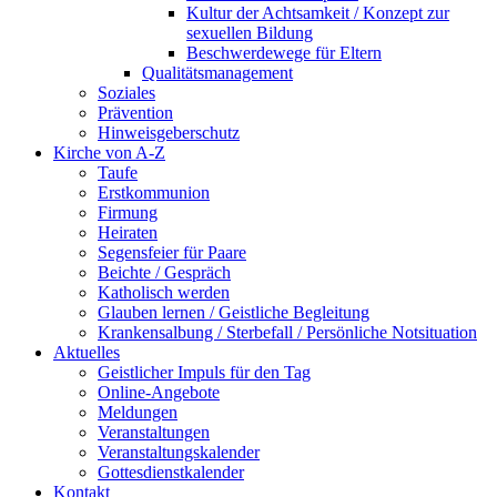
Kultur der Achtsamkeit / Konzept zur
sexuellen Bildung
Beschwerdewege für Eltern
Qualitätsmanagement
Soziales
Prävention
Hinweisgeberschutz
Kirche von A-Z
Taufe
Erst­kommunion
Firmung
Heiraten
Segensfeier für Paare
Beichte /​ Gespräch
Katholisch werden
Glauben lernen / Geistliche Begleitung
Krankensalbung / Sterbefall / Persönliche Notsituation
Aktuelles
Geistlicher Impuls für den Tag
Online-Angebote
Meldungen
Veranstaltungen
Veranstaltungskalender
Gottesdienstkalender
Kontakt