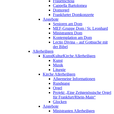
Frauenschola
Cappella Bartolomea
Domorgel
Frankfurter Domkonzerte
Angebote
Senioren am Dom
MEF-Gruppe Dom / St. Leonhard
Ministranten Dom
Kontemplation am Dom
Lectio Divina – auf Gottsuche mit
der Bibel
Allerheiligen
KunstKulturKirche Allerheiligen
Kunst
Musik
Liturgie
Kirche Allerheiligen
Allgemeine Informationen
Rundgang
Orgel
Projekt „Eine Zeitgenössische Orgel
für Frankfurt/Rhein-Main“
Glocken
Angebote
Ministranten Allerheiligen