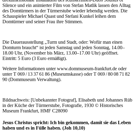
Silence und ein animierter Film von Stefan Matlik lassen den Alltag
des Domtürmers in der Türmerstube wieder lebendig werden. Die
Schauspieler Michael Quast und Stefani Kunkel leihen dem
Domtürmer und seiner Frau ihre Stimmen.
Die Dauerausstellung „Turm und Stadt, oder: Wofür man einen
Domturm braucht“ ist jeden Samstag und jeden Sonntag, 14.00–
18.00 Uhr, (November bis März, 13.00–17.00 Uhr) geöffnet.
Eintritt: 5 Euro (3 Euro ermäßigt).
Weitere Informationen unter www.dommuseum-frankfurt.de oder
unter T 069 / 13 37 61 86 (Museumskasse) oder T 069 / 80 08 71 82
90 (Dommuseum Verwaltung).
Bildnachweis: [Unbekannter Fotograf], Elisabeth und Johannes Rüb
in der Küche der Türmerstube, Fotografie, 1930 © Historisches
Museum Frankfurt, HMF C28090
Jesus Christus spricht: Ich bin gekommen, damit sie das Leben
haben und es in Fülle haben. (Joh 10,10)