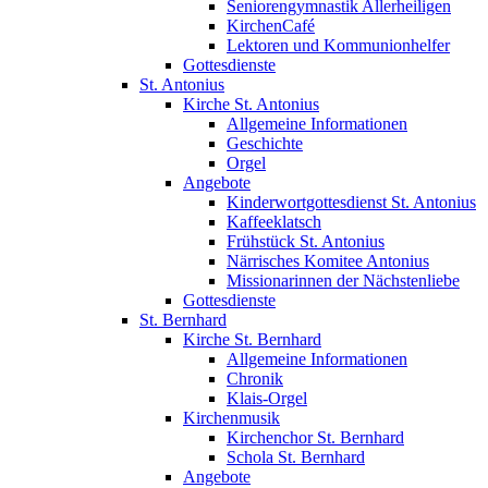
Seniorengymnastik Allerheiligen
KirchenCafé
Lektoren und Kommunionhelfer
Gottesdienste
St. Antonius
Kirche St. Antonius
Allgemeine Informationen
Geschichte
Orgel
Angebote
Kinderwortgottesdienst St. Antonius
Kaffeeklatsch
Frühstück St. Antonius
Närrisches Komitee Antonius
Missionarinnen der Nächstenliebe
Gottesdienste
St. Bernhard
Kirche St. Bernhard
Allgemeine Informationen
Chronik
Klais-Orgel
Kirchenmusik
Kirchenchor St. Bernhard
Schola St. Bernhard
Angebote