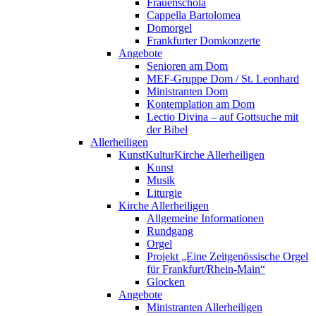
Frauenschola
Cappella Bartolomea
Domorgel
Frankfurter Domkonzerte
Angebote
Senioren am Dom
MEF-Gruppe Dom / St. Leonhard
Ministranten Dom
Kontemplation am Dom
Lectio Divina – auf Gottsuche mit
der Bibel
Allerheiligen
KunstKulturKirche Allerheiligen
Kunst
Musik
Liturgie
Kirche Allerheiligen
Allgemeine Informationen
Rundgang
Orgel
Projekt „Eine Zeitgenössische Orgel
für Frankfurt/Rhein-Main“
Glocken
Angebote
Ministranten Allerheiligen