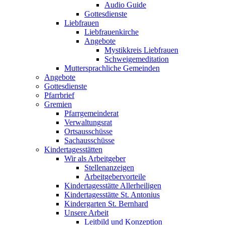
Audio Guide
Gottesdienste
Liebfrauen
Liebfrauenkirche
Angebote
Mystikkreis Liebfrauen
Schweigemeditation
Muttersprachliche Gemeinden
Angebote
Gottesdienste
Pfarrbrief
Gremien
Pfarrgemeinderat
Verwaltungsrat
Ortsausschüsse
Sachausschüsse
Kindertagesstätten
Wir als Arbeitgeber
Stellenanzeigen
Arbeitgebervorteile
Kindertagesstätte Allerheiligen
Kindertagesstätte St. Antonius
Kindergarten St. Bernhard
Unsere Arbeit
Leitbild und Konzeption