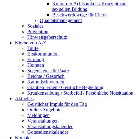
Kultur der Achtsamkeit / Konzept zur
sexuellen Bildung
Beschwerdewege für Eltern
Qualitätsmanagement
Soziales
Prävention
Hinweisgeberschutz
Kirche von A-Z
Taufe
Erst­kommunion
Firmung
Heiraten
Segensfeier für Paare
Beichte /​ Gespräch
Katholisch werden
Glauben lernen / Geistliche Begleitung
Krankensalbung / Sterbefall / Persönliche Notsituation
Aktuelles
Geistlicher Impuls für den Tag
Online-Angebote
Meldungen
Veranstaltungen
Veranstaltungskalender
Gottesdienstkalender
Kontakt