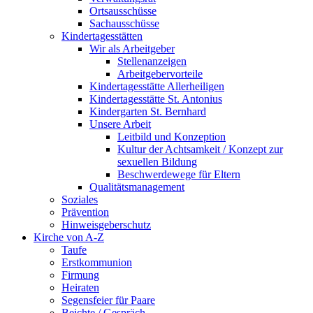
Ortsausschüsse
Sachausschüsse
Kindertagesstätten
Wir als Arbeitgeber
Stellenanzeigen
Arbeitgebervorteile
Kindertagesstätte Allerheiligen
Kindertagesstätte St. Antonius
Kindergarten St. Bernhard
Unsere Arbeit
Leitbild und Konzeption
Kultur der Achtsamkeit / Konzept zur
sexuellen Bildung
Beschwerdewege für Eltern
Qualitätsmanagement
Soziales
Prävention
Hinweisgeberschutz
Kirche von A-Z
Taufe
Erst­kommunion
Firmung
Heiraten
Segensfeier für Paare
Beichte /​ Gespräch