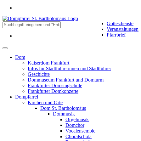
Gottesdienste
Veranstaltungen
Pfarrbrief
Dom
Kaiserdom Frankfurt
Infos für Stadtführerinnen und Stadtführer
Geschichte
Dommuseum Frankfurt und Domturm
Frankfurter Domsingschule
Frankfurter Domkonzerte
Dompfarrei
Kirchen und Orte
Dom St. Bartholomäus
Dommusik
Orgelmusik
Domchor
Vocalensemble
Choralschola