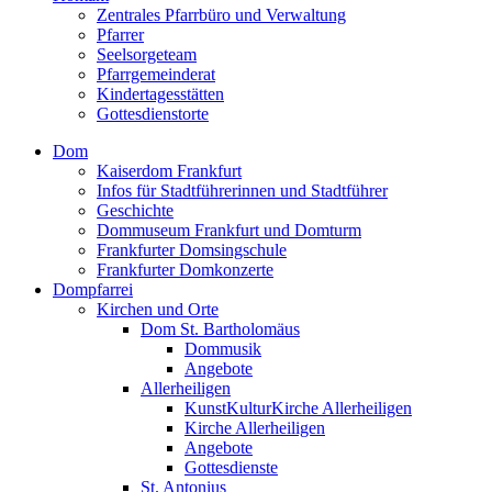
Zentrales Pfarrbüro und Verwaltung
Pfarrer
Seelsorgeteam
Pfarrgemeinderat
Kindertagesstätten
Gottesdienstorte
Dom
Kaiserdom Frankfurt
Infos für Stadtführerinnen und Stadtführer
Geschichte
Dommuseum Frankfurt und Domturm
Frankfurter Domsingschule
Frankfurter Domkonzerte
Dompfarrei
Kirchen und Orte
Dom St. Bartholomäus
Dommusik
Angebote
Allerheiligen
KunstKulturKirche Allerheiligen
Kirche Allerheiligen
Angebote
Gottesdienste
St. Antonius