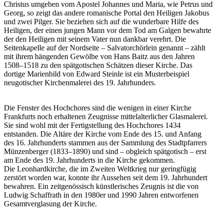
Christus umgeben vom Apostel Johannes und Maria, wie Petrus und
Georg, so zeigt das andere romanische Portal den Heiligen Jakobus
und zwei Pilger. Sie beziehen sich auf die wunderbare Hilfe des
Heiligen, der einen jungen Mann vor dem Tod am Galgen bewahrte
der den Heiligen mit seinem Vater nun dankbar verehrt. Die
Seitenkapelle auf der Nordseite – Salvatorchörlein genannt – zählt
mit ihrem hängenden Gewölbe von Hans Baitz aus den Jahren
1508–1518 zu den spätgotischen Schätzen dieser Kirche. Das
dortige Marienbild von Edward Steinle ist ein Musterbeispiel
neugotischer Kirchenmalerei des 19. Jahrhunders.
Die Fenster des Hochchores sind die wenigen in einer Kirche
Frankfurts noch erhaltenen Zeugnisse mittelalterlicher Glasmalerei.
Sie sind wohl mit der Fertigstellung des Hochchores 1434
entstanden. Die Altäre der Kirche vom Ende des 15. und Anfang
des 16. Jahrhunderts stammen aus der Sammlung des Stadtpfarrers
Münzenberger (1833–1890) und sind – obgleich spätgotisch – erst
am Ende des 19. Jahrhunderts in die Kirche gekommen.
Die Leonhardkirche, die im Zweiten Weltkrieg nur geringfügig
zerstört worden war, konnte ihr Aussehen seit dem 19. Jahrhundert
bewahren. Ein zeitgenössisch künstlerisches Zeugnis ist die von
Ludwig Schaffrath in den 1980er und 1990 Jahren entworfenen
Gesamtverglasung der Kirche.