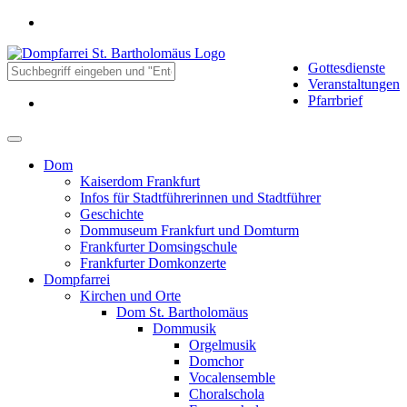
Gottesdienste
Veranstaltungen
Pfarrbrief
Dom
Kaiserdom Frankfurt
Infos für Stadtführerinnen und Stadtführer
Geschichte
Dommuseum Frankfurt und Domturm
Frankfurter Domsingschule
Frankfurter Domkonzerte
Dompfarrei
Kirchen und Orte
Dom St. Bartholomäus
Dommusik
Orgelmusik
Domchor
Vocalensemble
Choralschola