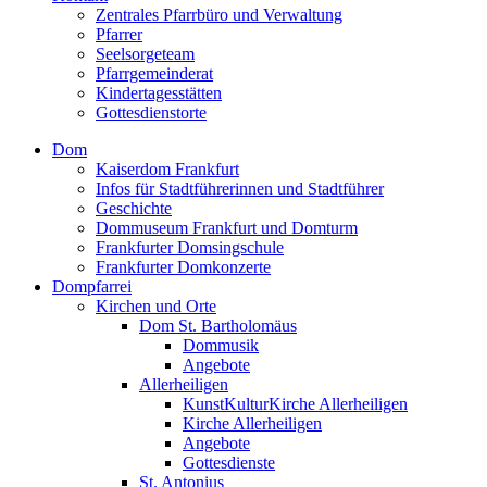
Zentrales Pfarrbüro und Verwaltung
Pfarrer
Seelsorgeteam
Pfarrgemeinderat
Kindertagesstätten
Gottesdienstorte
Dom
Kaiserdom Frankfurt
Infos für Stadtführerinnen und Stadtführer
Geschichte
Dommuseum Frankfurt und Domturm
Frankfurter Domsingschule
Frankfurter Domkonzerte
Dompfarrei
Kirchen und Orte
Dom St. Bartholomäus
Dommusik
Angebote
Allerheiligen
KunstKulturKirche Allerheiligen
Kirche Allerheiligen
Angebote
Gottesdienste
St. Antonius