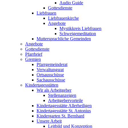
Audio Guide
Gottesdienste
Liebfrauen
Liebfrauenkirche
Angebote
Mystikkreis Liebfrauen
Schweigemeditation
Muttersprachliche Gemeinden
Angebote
Gottesdienste
Pfarrbrief
Gremien
Pfarrgemeinderat
Verwaltungsrat
Ortsausschüsse
Sachausschüsse
Kindertagesstätten
Wir als Arbeitgeber
Stellenanzeigen
Arbeitgebervorteile
Kindertagesstätte Allerheiligen
Kindertagesstätte St. Antonius
Kindergarten St. Bernhard
Unsere Arbeit
Leitbild und Konzeption