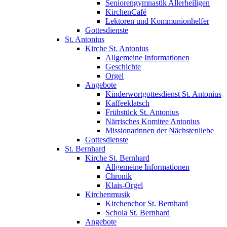
Seniorengymnastik Allerheiligen
KirchenCafé
Lektoren und Kommunionhelfer
Gottesdienste
St. Antonius
Kirche St. Antonius
Allgemeine Informationen
Geschichte
Orgel
Angebote
Kinderwortgottesdienst St. Antonius
Kaffeeklatsch
Frühstück St. Antonius
Närrisches Komitee Antonius
Missionarinnen der Nächstenliebe
Gottesdienste
St. Bernhard
Kirche St. Bernhard
Allgemeine Informationen
Chronik
Klais-Orgel
Kirchenmusik
Kirchenchor St. Bernhard
Schola St. Bernhard
Angebote