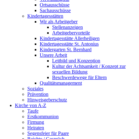
Ortsausschüsse
Sachausschüsse
Kindertagesstätten
Wir als Arbeitgeber
Stellenanzeigen
Arbeitgebervorteile
Kindertagesstätte Allerheiligen
Kindertagesstätte St. Antonius
Kindergarten St. Bernhard
Unsere Arbeit
Leitbild und Konzeption
Kultur der Achtsamkeit / Konzept zur
sexuellen Bildung
Beschwerdewege für Eltern
Qualitätsmanagement
Soziales
Prävention
Hinweisgeberschutz
Kirche von A-Z
Taufe
Erst­kommunion
Firmung
Heiraten
Segensfeier für Paare
Beichte /​ Gespräch