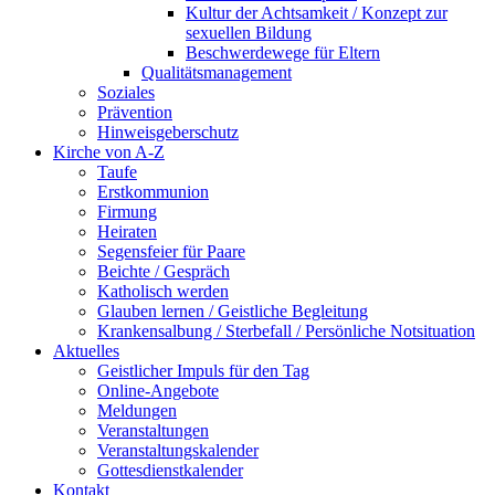
Kultur der Achtsamkeit / Konzept zur
sexuellen Bildung
Beschwerdewege für Eltern
Qualitätsmanagement
Soziales
Prävention
Hinweisgeberschutz
Kirche von A-Z
Taufe
Erst­kommunion
Firmung
Heiraten
Segensfeier für Paare
Beichte /​ Gespräch
Katholisch werden
Glauben lernen / Geistliche Begleitung
Krankensalbung / Sterbefall / Persönliche Notsituation
Aktuelles
Geistlicher Impuls für den Tag
Online-Angebote
Meldungen
Veranstaltungen
Veranstaltungskalender
Gottesdienstkalender
Kontakt