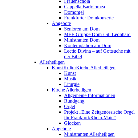
Frauenschola
Cappella Bartolomea
Domorgel
Frankfurter Domkonzerte
Angebote
Senioren am Dom
MEF-Gruppe Dom / St. Leonhard
Ministranten Dom
Kontemplation am Dom
Lectio Divina – auf Gottsuche mit
der Bibel
Allerheiligen
KunstKulturKirche Allerheiligen
Kunst
Musik
Liturgie
Kirche Allerheiligen
Allgemeine Informationen
Rundgang
Orgel
Projekt „Eine Zeitgenössische Orgel
für Frankfurt/Rhein-Main“
Glocken
Angebote
Ministranten Allerheiligen