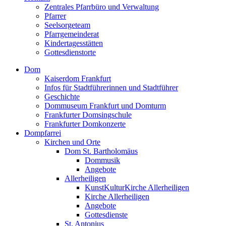
Zentrales Pfarrbüro und Verwaltung
Pfarrer
Seelsorgeteam
Pfarrgemeinderat
Kindertagesstätten
Gottesdienstorte
Dom
Kaiserdom Frankfurt
Infos für Stadtführerinnen und Stadtführer
Geschichte
Dommuseum Frankfurt und Domturm
Frankfurter Domsingschule
Frankfurter Domkonzerte
Dompfarrei
Kirchen und Orte
Dom St. Bartholomäus
Dommusik
Angebote
Allerheiligen
KunstKulturKirche Allerheiligen
Kirche Allerheiligen
Angebote
Gottesdienste
St. Antonius