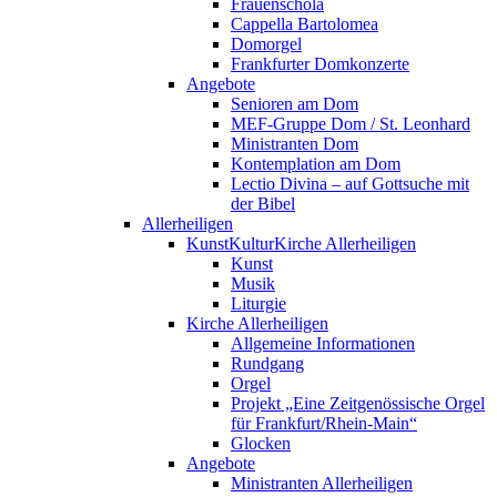
Frauenschola
Cappella Bartolomea
Domorgel
Frankfurter Domkonzerte
Angebote
Senioren am Dom
MEF-Gruppe Dom / St. Leonhard
Ministranten Dom
Kontemplation am Dom
Lectio Divina – auf Gottsuche mit
der Bibel
Allerheiligen
KunstKulturKirche Allerheiligen
Kunst
Musik
Liturgie
Kirche Allerheiligen
Allgemeine Informationen
Rundgang
Orgel
Projekt „Eine Zeitgenössische Orgel
für Frankfurt/Rhein-Main“
Glocken
Angebote
Ministranten Allerheiligen