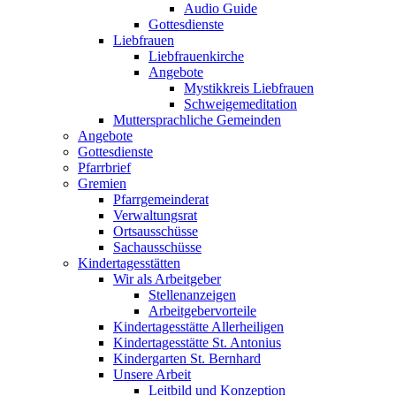
Audio Guide
Gottesdienste
Liebfrauen
Liebfrauenkirche
Angebote
Mystikkreis Liebfrauen
Schweigemeditation
Muttersprachliche Gemeinden
Angebote
Gottesdienste
Pfarrbrief
Gremien
Pfarrgemeinderat
Verwaltungsrat
Ortsausschüsse
Sachausschüsse
Kindertagesstätten
Wir als Arbeitgeber
Stellenanzeigen
Arbeitgebervorteile
Kindertagesstätte Allerheiligen
Kindertagesstätte St. Antonius
Kindergarten St. Bernhard
Unsere Arbeit
Leitbild und Konzeption