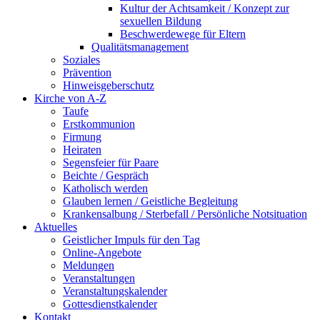
Kultur der Achtsamkeit / Konzept zur
sexuellen Bildung
Beschwerdewege für Eltern
Qualitätsmanagement
Soziales
Prävention
Hinweisgeberschutz
Kirche von A-Z
Taufe
Erst­kommunion
Firmung
Heiraten
Segensfeier für Paare
Beichte /​ Gespräch
Katholisch werden
Glauben lernen / Geistliche Begleitung
Krankensalbung / Sterbefall / Persönliche Notsituation
Aktuelles
Geistlicher Impuls für den Tag
Online-Angebote
Meldungen
Veranstaltungen
Veranstaltungskalender
Gottesdienstkalender
Kontakt