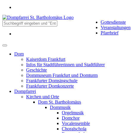
Gottesdienste
Veranstaltungen
Pfarrbrief
Dom
Kaiserdom Frankfurt
Infos für Stadtführerinnen und Stadtführer
Geschichte
Dommuseum Frankfurt und Domturm
Frankfurter Domsingschule
Frankfurter Domkonzerte
Dompfarrei
Kirchen und Orte
Dom St. Bartholomäus
Dommusik
Orgelmusik
Domchor
Vocalensemble
Choralschola