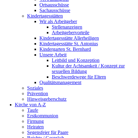
Ortsausschüsse
Sachausschüsse
Kindertagesstätten
Wir als Arbeitgeber
Stellenanzeigen
Arbeitgebervorteile
Kindertagesstätte Allerheiligen
Kindertagesstätte St. Antonius
Kindergarten St. Bernhard
Unsere Arbeit
Leitbild und Konzeption
Kultur der Achtsamkeit / Konzept zur
sexuellen Bildung
Beschwerdewege für Eltern
Qualitätsmanagement
Soziales
Prävention
Hinweisgeberschutz
Kirche von A-Z
Taufe
Erst­kommunion
Firmung
Heiraten
Segensfeier für Paare
Beichte /​ Gespräch