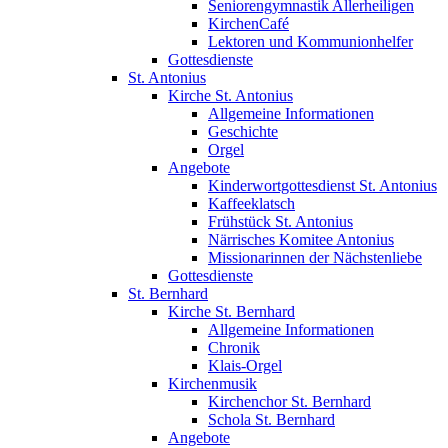
Seniorengymnastik Allerheiligen
KirchenCafé
Lektoren und Kommunionhelfer
Gottesdienste
St. Antonius
Kirche St. Antonius
Allgemeine Informationen
Geschichte
Orgel
Angebote
Kinderwortgottesdienst St. Antonius
Kaffeeklatsch
Frühstück St. Antonius
Närrisches Komitee Antonius
Missionarinnen der Nächstenliebe
Gottesdienste
St. Bernhard
Kirche St. Bernhard
Allgemeine Informationen
Chronik
Klais-Orgel
Kirchenmusik
Kirchenchor St. Bernhard
Schola St. Bernhard
Angebote