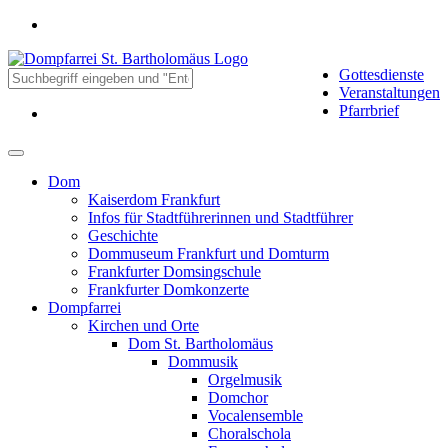
Gottesdienste
Veranstaltungen
Pfarrbrief
Dom
Kaiserdom Frankfurt
Infos für Stadtführerinnen und Stadtführer
Geschichte
Dommuseum Frankfurt und Domturm
Frankfurter Domsingschule
Frankfurter Domkonzerte
Dompfarrei
Kirchen und Orte
Dom St. Bartholomäus
Dommusik
Orgelmusik
Domchor
Vocalensemble
Choralschola