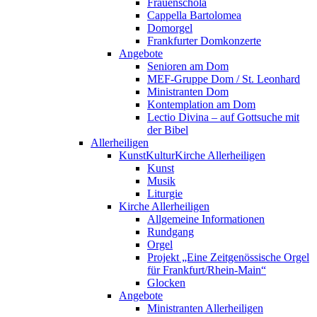
Frauenschola
Cappella Bartolomea
Domorgel
Frankfurter Domkonzerte
Angebote
Senioren am Dom
MEF-Gruppe Dom / St. Leonhard
Ministranten Dom
Kontemplation am Dom
Lectio Divina – auf Gottsuche mit
der Bibel
Allerheiligen
KunstKulturKirche Allerheiligen
Kunst
Musik
Liturgie
Kirche Allerheiligen
Allgemeine Informationen
Rundgang
Orgel
Projekt „Eine Zeitgenössische Orgel
für Frankfurt/Rhein-Main“
Glocken
Angebote
Ministranten Allerheiligen