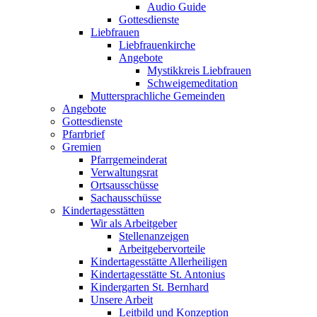
Audio Guide
Gottesdienste
Liebfrauen
Liebfrauenkirche
Angebote
Mystikkreis Liebfrauen
Schweigemeditation
Muttersprachliche Gemeinden
Angebote
Gottesdienste
Pfarrbrief
Gremien
Pfarrgemeinderat
Verwaltungsrat
Ortsausschüsse
Sachausschüsse
Kindertagesstätten
Wir als Arbeitgeber
Stellenanzeigen
Arbeitgebervorteile
Kindertagesstätte Allerheiligen
Kindertagesstätte St. Antonius
Kindergarten St. Bernhard
Unsere Arbeit
Leitbild und Konzeption