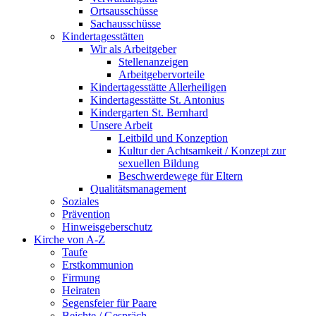
Ortsausschüsse
Sachausschüsse
Kindertagesstätten
Wir als Arbeitgeber
Stellenanzeigen
Arbeitgebervorteile
Kindertagesstätte Allerheiligen
Kindertagesstätte St. Antonius
Kindergarten St. Bernhard
Unsere Arbeit
Leitbild und Konzeption
Kultur der Achtsamkeit / Konzept zur
sexuellen Bildung
Beschwerdewege für Eltern
Qualitätsmanagement
Soziales
Prävention
Hinweisgeberschutz
Kirche von A-Z
Taufe
Erst­kommunion
Firmung
Heiraten
Segensfeier für Paare
Beichte /​ Gespräch