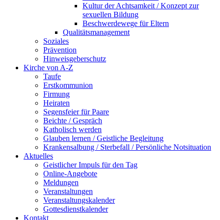
Kultur der Achtsamkeit / Konzept zur
sexuellen Bildung
Beschwerdewege für Eltern
Qualitätsmanagement
Soziales
Prävention
Hinweisgeberschutz
Kirche von A-Z
Taufe
Erst­kommunion
Firmung
Heiraten
Segensfeier für Paare
Beichte /​ Gespräch
Katholisch werden
Glauben lernen / Geistliche Begleitung
Krankensalbung / Sterbefall / Persönliche Notsituation
Aktuelles
Geistlicher Impuls für den Tag
Online-Angebote
Meldungen
Veranstaltungen
Veranstaltungskalender
Gottesdienstkalender
Kontakt