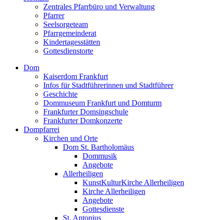
Zentrales Pfarrbüro und Verwaltung
Pfarrer
Seelsorgeteam
Pfarrgemeinderat
Kindertagesstätten
Gottesdienstorte
Dom
Kaiserdom Frankfurt
Infos für Stadtführerinnen und Stadtführer
Geschichte
Dommuseum Frankfurt und Domturm
Frankfurter Domsingschule
Frankfurter Domkonzerte
Dompfarrei
Kirchen und Orte
Dom St. Bartholomäus
Dommusik
Angebote
Allerheiligen
KunstKulturKirche Allerheiligen
Kirche Allerheiligen
Angebote
Gottesdienste
St. Antonius