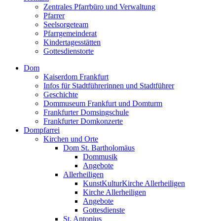
Zentrales Pfarrbüro und Verwaltung
Pfarrer
Seelsorgeteam
Pfarrgemeinderat
Kindertagesstätten
Gottesdienstorte
Dom
Kaiserdom Frankfurt
Infos für Stadtführerinnen und Stadtführer
Geschichte
Dommuseum Frankfurt und Domturm
Frankfurter Domsingschule
Frankfurter Domkonzerte
Dompfarrei
Kirchen und Orte
Dom St. Bartholomäus
Dommusik
Angebote
Allerheiligen
KunstKulturKirche Allerheiligen
Kirche Allerheiligen
Angebote
Gottesdienste
St. Antonius