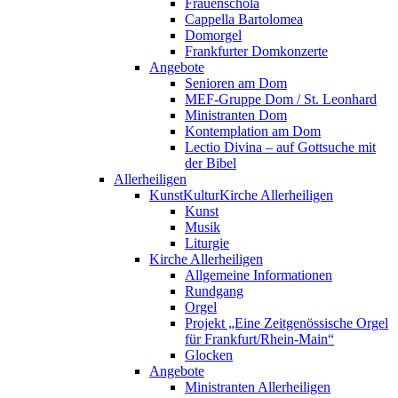
Frauenschola
Cappella Bartolomea
Domorgel
Frankfurter Domkonzerte
Angebote
Senioren am Dom
MEF-Gruppe Dom / St. Leonhard
Ministranten Dom
Kontemplation am Dom
Lectio Divina – auf Gottsuche mit
der Bibel
Allerheiligen
KunstKulturKirche Allerheiligen
Kunst
Musik
Liturgie
Kirche Allerheiligen
Allgemeine Informationen
Rundgang
Orgel
Projekt „Eine Zeitgenössische Orgel
für Frankfurt/Rhein-Main“
Glocken
Angebote
Ministranten Allerheiligen