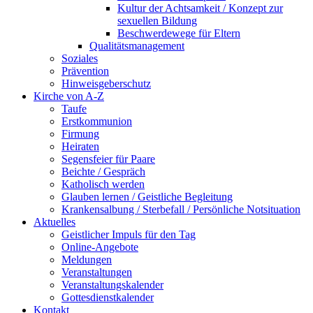
Kultur der Achtsamkeit / Konzept zur
sexuellen Bildung
Beschwerdewege für Eltern
Qualitätsmanagement
Soziales
Prävention
Hinweisgeberschutz
Kirche von A-Z
Taufe
Erst­kommunion
Firmung
Heiraten
Segensfeier für Paare
Beichte /​ Gespräch
Katholisch werden
Glauben lernen / Geistliche Begleitung
Krankensalbung / Sterbefall / Persönliche Notsituation
Aktuelles
Geistlicher Impuls für den Tag
Online-Angebote
Meldungen
Veranstaltungen
Veranstaltungskalender
Gottesdienstkalender
Kontakt