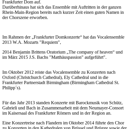
Frankfurter Dom auf.
Darüberhinaus hat sich das Ensemble mit Auftritten in der ganzen
Rhein-Main-Region bereits nach kurzer Zeit einen guten Namen in
der Chorszene erworben.
Im Rahmen der „Frankfurter Domkonzerte“ hat das Vocalensemble
2013 W.A. Mozarts "Requiem",
2014 Benjamin Brittens Oratorium „The company of heaven“ und
im März 2015 J.S. Bachs "Matthäuspassion" aufgeführt".
Im Oktober 2012 reiste das Vocalensemble zu Konzerten nach
Oxford (Christchurch Cathedral), Ely Cathedral und in die
Frankfurter Partnerstadt Birmingham (Birmingham Cathedral St.
Philipp´s).
Für das Jahr 2013 standen Konzerte mit Barockmusik von Schütz,
Gabrieli und Bach in Zusammenarbeit mit dem Neumayer-Consort
im Kaisersaal des Frankfurter Römers und in der Region an.
Eine Konzertreise nach Flandern im Oktober 2014 führte den Chor
zu Konzerten in den Kathedralen von Brüssel und Brügge sowie der