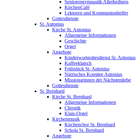
Seniorengymnastik Allerheiligen
KirchenCafé
Lektoren und Kommunionhelfer
Gottesdienste
St. Antonius
Kirche St. Antonius
Allgemeine Informationen
Geschichte
Orgel
Angebote
Kinderwortgottesdienst St. Antonius
Kaffeeklatsch
Frühstück St. Antonius
Närrisches Komitee Antonius
Missionarinnen der Nächstenliebe
Gottesdienste
St. Bernhard
Kirche St. Bernhard
Allgemeine Informationen
Chronik
Klais-Orgel
Kirchenmusik
Kirchenchor St. Bernhard
Schola St. Bernhard
Angebote