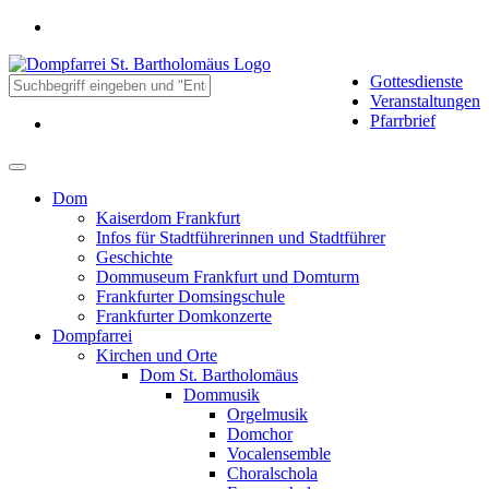
Gottesdienste
Veranstaltungen
Pfarrbrief
Dom
Kaiserdom Frankfurt
Infos für Stadtführerinnen und Stadtführer
Geschichte
Dommuseum Frankfurt und Domturm
Frankfurter Domsingschule
Frankfurter Domkonzerte
Dompfarrei
Kirchen und Orte
Dom St. Bartholomäus
Dommusik
Orgelmusik
Domchor
Vocalensemble
Choralschola