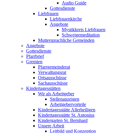
Audio Guide
Gottesdienste
Liebfrauen
Liebfrauenkirche
Angebote
Mystikkreis Liebfrauen
Schweigemeditation
Muttersprachliche Gemeinden
Angebote
Gottesdienste
Pfarrbrief
Gremien
Pfarrgemeinderat
Verwaltungsrat
Ortsausschüsse
Sachausschüsse
Kindertagesstätten
Wir als Arbeitgeber
Stellenanzeigen
Arbeitgebervorteile
Kindertagesstätte Allerheiligen
Kindertagesstätte St. Antonius
Kindergarten St. Bernhard
Unsere Arbeit
Leitbild und Konzeption