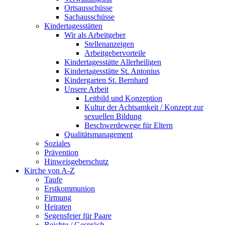
Ortsausschüsse
Sachausschüsse
Kindertagesstätten
Wir als Arbeitgeber
Stellenanzeigen
Arbeitgebervorteile
Kindertagesstätte Allerheiligen
Kindertagesstätte St. Antonius
Kindergarten St. Bernhard
Unsere Arbeit
Leitbild und Konzeption
Kultur der Achtsamkeit / Konzept zur
sexuellen Bildung
Beschwerdewege für Eltern
Qualitätsmanagement
Soziales
Prävention
Hinweisgeberschutz
Kirche von A-Z
Taufe
Erst­kommunion
Firmung
Heiraten
Segensfeier für Paare
Beichte /​ Gespräch