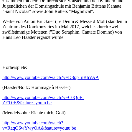
zusammen mit dem Domorchester, Solisten und den Kindern und
Jugendlichen der Domsingschule mit Benjamin Brittens Kantate
"Saint Nicolas" sowie John Rutters "Magnificat".
Werke von Anton Bruckner (Te Deum & Messe d-Moll) standen in
Zentrum des Domkonzertes im Mai 2017, welches durch zwei
zwölfstimmige Motetten ("Duo Seraphim, Cantate Domino) von
Hans Leo Hassler ergänzt wurde.
Hörbeispiele:
http://www.youtube.com/watch?v=D3pp_nBhVAA
(Hassler/Boltz: Hommage à Hassler)
http://www.youtube.com/watch?v=C0QpF-
ZET0E&feature=youtu.be
(Mendelssohn: Richte mich, Gott)
http://www.youtube.com/watch?
v=RaqQ6wYwyOA&feature=youtu.be