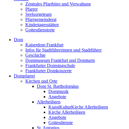
Zentrales Pfarrbüro und Verwaltung
Pfarrer
Seelsorgeteam
Pfarrgemeinderat
Kindertagesstätten
Gottesdienstorte
Dom
Kaiserdom Frankfurt
Infos für Stadtführerinnen und Stadtführer
Geschichte
Dommuseum Frankfurt und Domturm
Frankfurter Domsingschule
Frankfurter Domkonzerte
Dompfarrei
Kirchen und Orte
Dom St. Bartholomäus
Dommusik
Angebote
Allerheiligen
KunstKulturKirche Allerheiligen
Kirche Allerheiligen
Angebote
Gottesdienste
St. Antonius