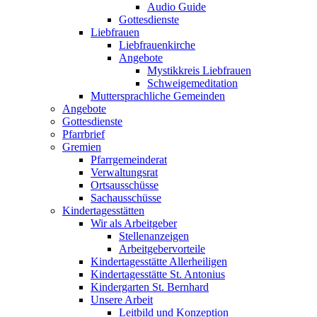
Audio Guide
Gottesdienste
Liebfrauen
Liebfrauenkirche
Angebote
Mystikkreis Liebfrauen
Schweigemeditation
Muttersprachliche Gemeinden
Angebote
Gottesdienste
Pfarrbrief
Gremien
Pfarrgemeinderat
Verwaltungsrat
Ortsausschüsse
Sachausschüsse
Kindertagesstätten
Wir als Arbeitgeber
Stellenanzeigen
Arbeitgebervorteile
Kindertagesstätte Allerheiligen
Kindertagesstätte St. Antonius
Kindergarten St. Bernhard
Unsere Arbeit
Leitbild und Konzeption