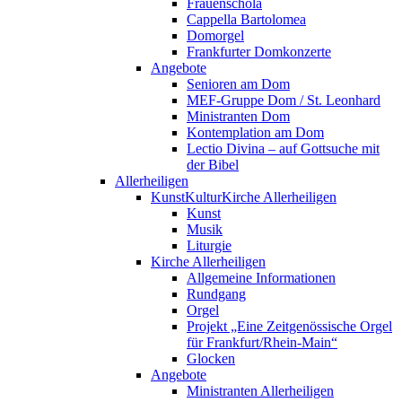
Frauenschola
Cappella Bartolomea
Domorgel
Frankfurter Domkonzerte
Angebote
Senioren am Dom
MEF-Gruppe Dom / St. Leonhard
Ministranten Dom
Kontemplation am Dom
Lectio Divina – auf Gottsuche mit
der Bibel
Allerheiligen
KunstKulturKirche Allerheiligen
Kunst
Musik
Liturgie
Kirche Allerheiligen
Allgemeine Informationen
Rundgang
Orgel
Projekt „Eine Zeitgenössische Orgel
für Frankfurt/Rhein-Main“
Glocken
Angebote
Ministranten Allerheiligen