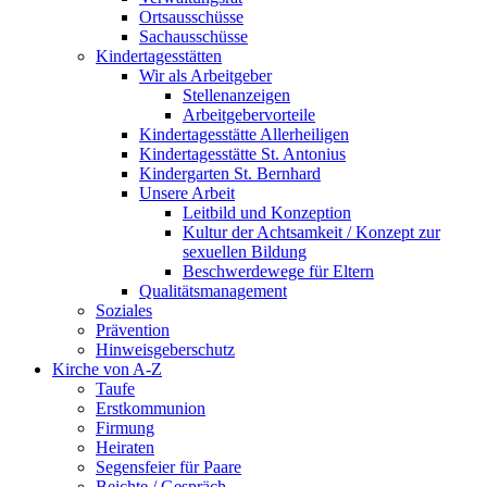
Ortsausschüsse
Sachausschüsse
Kindertagesstätten
Wir als Arbeitgeber
Stellenanzeigen
Arbeitgebervorteile
Kindertagesstätte Allerheiligen
Kindertagesstätte St. Antonius
Kindergarten St. Bernhard
Unsere Arbeit
Leitbild und Konzeption
Kultur der Achtsamkeit / Konzept zur
sexuellen Bildung
Beschwerdewege für Eltern
Qualitätsmanagement
Soziales
Prävention
Hinweisgeberschutz
Kirche von A-Z
Taufe
Erst­kommunion
Firmung
Heiraten
Segensfeier für Paare
Beichte /​ Gespräch