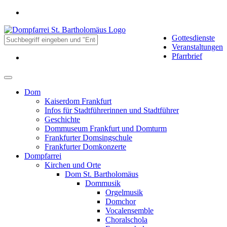
Gottesdienste
Veranstaltungen
Pfarrbrief
Dom
Kaiserdom Frankfurt
Infos für Stadtführerinnen und Stadtführer
Geschichte
Dommuseum Frankfurt und Domturm
Frankfurter Domsingschule
Frankfurter Domkonzerte
Dompfarrei
Kirchen und Orte
Dom St. Bartholomäus
Dommusik
Orgelmusik
Domchor
Vocalensemble
Choralschola