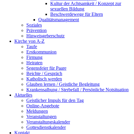
Kultur der Achtsamkeit / Konzept zur
sexuellen Bildung
Beschwerdewege für Eltern
Qualitätsmanagement
Soziales
Prävention
Hinweisgeberschutz
Kirche von A-Z
Taufe
Erst­kommunion
Firmung
Heiraten
Segensfeier für Paare
Beichte /​ Gespräch
Katholisch werden
Glauben lernen / Geistliche Begleitung
Krankensalbung / Sterbefall / Persönliche Notsituation
Aktuelles
Geistlicher Impuls für den Tag
Online-Angebote
Meldungen
Veranstaltungen
Veranstaltungskalender
Gottesdienstkalender
Kontakt