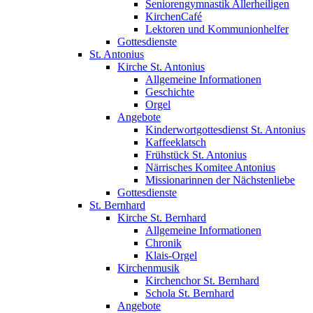
Seniorengymnastik Allerheiligen
KirchenCafé
Lektoren und Kommunionhelfer
Gottesdienste
St. Antonius
Kirche St. Antonius
Allgemeine Informationen
Geschichte
Orgel
Angebote
Kinderwortgottesdienst St. Antonius
Kaffeeklatsch
Frühstück St. Antonius
Närrisches Komitee Antonius
Missionarinnen der Nächstenliebe
Gottesdienste
St. Bernhard
Kirche St. Bernhard
Allgemeine Informationen
Chronik
Klais-Orgel
Kirchenmusik
Kirchenchor St. Bernhard
Schola St. Bernhard
Angebote