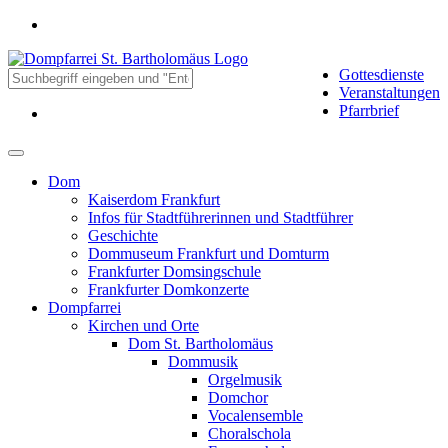
Gottesdienste
Veranstaltungen
Pfarrbrief
Dom
Kaiserdom Frankfurt
Infos für Stadtführerinnen und Stadtführer
Geschichte
Dommuseum Frankfurt und Domturm
Frankfurter Domsingschule
Frankfurter Domkonzerte
Dompfarrei
Kirchen und Orte
Dom St. Bartholomäus
Dommusik
Orgelmusik
Domchor
Vocalensemble
Choralschola