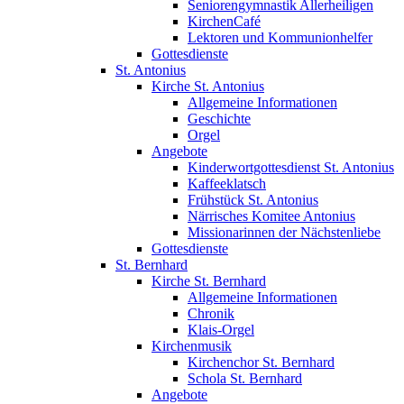
Seniorengymnastik Allerheiligen
KirchenCafé
Lektoren und Kommunionhelfer
Gottesdienste
St. Antonius
Kirche St. Antonius
Allgemeine Informationen
Geschichte
Orgel
Angebote
Kinderwortgottesdienst St. Antonius
Kaffeeklatsch
Frühstück St. Antonius
Närrisches Komitee Antonius
Missionarinnen der Nächstenliebe
Gottesdienste
St. Bernhard
Kirche St. Bernhard
Allgemeine Informationen
Chronik
Klais-Orgel
Kirchenmusik
Kirchenchor St. Bernhard
Schola St. Bernhard
Angebote