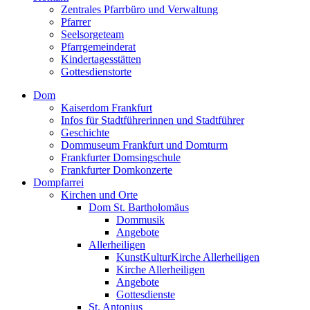
Zentrales Pfarrbüro und Verwaltung
Pfarrer
Seelsorgeteam
Pfarrgemeinderat
Kindertagesstätten
Gottesdienstorte
Dom
Kaiserdom Frankfurt
Infos für Stadtführerinnen und Stadtführer
Geschichte
Dommuseum Frankfurt und Domturm
Frankfurter Domsingschule
Frankfurter Domkonzerte
Dompfarrei
Kirchen und Orte
Dom St. Bartholomäus
Dommusik
Angebote
Allerheiligen
KunstKulturKirche Allerheiligen
Kirche Allerheiligen
Angebote
Gottesdienste
St. Antonius