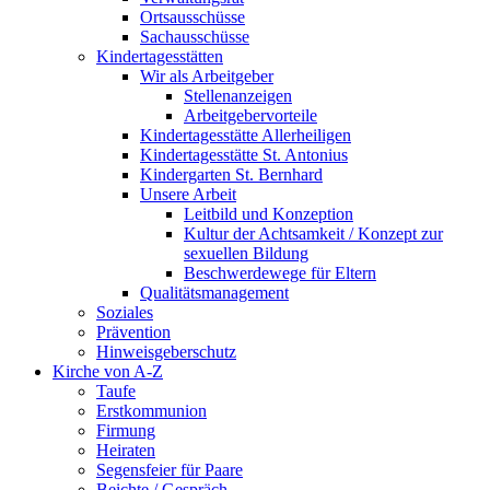
Ortsausschüsse
Sachausschüsse
Kindertagesstätten
Wir als Arbeitgeber
Stellenanzeigen
Arbeitgebervorteile
Kindertagesstätte Allerheiligen
Kindertagesstätte St. Antonius
Kindergarten St. Bernhard
Unsere Arbeit
Leitbild und Konzeption
Kultur der Achtsamkeit / Konzept zur
sexuellen Bildung
Beschwerdewege für Eltern
Qualitätsmanagement
Soziales
Prävention
Hinweisgeberschutz
Kirche von A-Z
Taufe
Erst­kommunion
Firmung
Heiraten
Segensfeier für Paare
Beichte /​ Gespräch