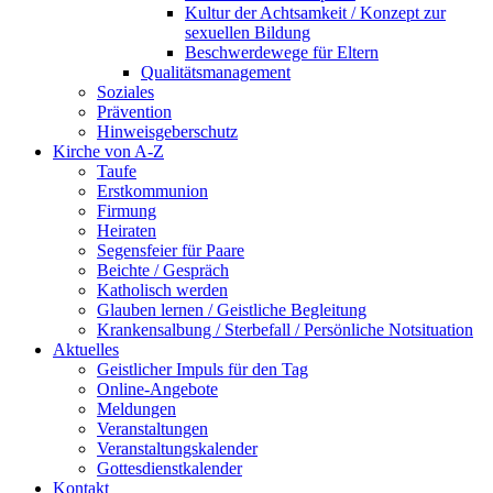
Kultur der Achtsamkeit / Konzept zur
sexuellen Bildung
Beschwerdewege für Eltern
Qualitätsmanagement
Soziales
Prävention
Hinweisgeberschutz
Kirche von A-Z
Taufe
Erst­kommunion
Firmung
Heiraten
Segensfeier für Paare
Beichte /​ Gespräch
Katholisch werden
Glauben lernen / Geistliche Begleitung
Krankensalbung / Sterbefall / Persönliche Notsituation
Aktuelles
Geistlicher Impuls für den Tag
Online-Angebote
Meldungen
Veranstaltungen
Veranstaltungskalender
Gottesdienstkalender
Kontakt