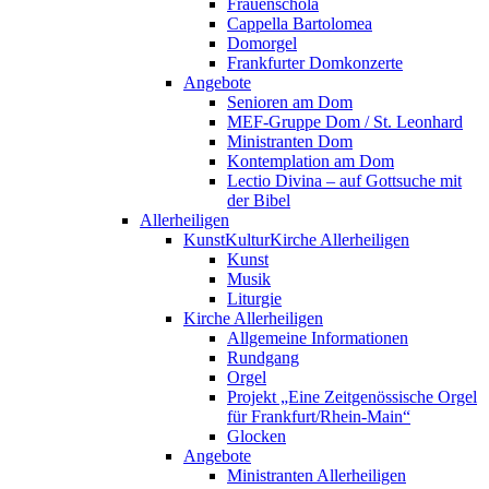
Frauenschola
Cappella Bartolomea
Domorgel
Frankfurter Domkonzerte
Angebote
Senioren am Dom
MEF-Gruppe Dom / St. Leonhard
Ministranten Dom
Kontemplation am Dom
Lectio Divina – auf Gottsuche mit
der Bibel
Allerheiligen
KunstKulturKirche Allerheiligen
Kunst
Musik
Liturgie
Kirche Allerheiligen
Allgemeine Informationen
Rundgang
Orgel
Projekt „Eine Zeitgenössische Orgel
für Frankfurt/Rhein-Main“
Glocken
Angebote
Ministranten Allerheiligen