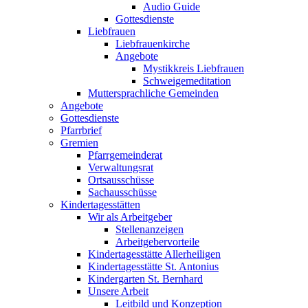
Audio Guide
Gottesdienste
Liebfrauen
Liebfrauenkirche
Angebote
Mystikkreis Liebfrauen
Schweigemeditation
Muttersprachliche Gemeinden
Angebote
Gottesdienste
Pfarrbrief
Gremien
Pfarrgemeinderat
Verwaltungsrat
Ortsausschüsse
Sachausschüsse
Kindertagesstätten
Wir als Arbeitgeber
Stellenanzeigen
Arbeitgebervorteile
Kindertagesstätte Allerheiligen
Kindertagesstätte St. Antonius
Kindergarten St. Bernhard
Unsere Arbeit
Leitbild und Konzeption