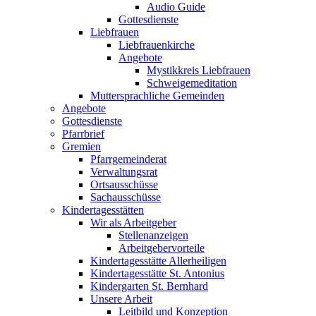
Audio Guide
Gottesdienste
Liebfrauen
Liebfrauenkirche
Angebote
Mystikkreis Liebfrauen
Schweigemeditation
Muttersprachliche Gemeinden
Angebote
Gottesdienste
Pfarrbrief
Gremien
Pfarrgemeinderat
Verwaltungsrat
Ortsausschüsse
Sachausschüsse
Kindertagesstätten
Wir als Arbeitgeber
Stellenanzeigen
Arbeitgebervorteile
Kindertagesstätte Allerheiligen
Kindertagesstätte St. Antonius
Kindergarten St. Bernhard
Unsere Arbeit
Leitbild und Konzeption