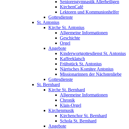
Seniorengymnastik Allerheiligen
KirchenCafé
Lektoren und Kommunionhelfer
Gottesdienste
St. Antonius
Kirche St. Antonius
Allgemeine Informationen
Geschichte
Orgel
Angebote
Kinderwortgottesdienst St. Antonius
Kaffeeklatsch
Frühstück St. Antonius
Närrisches Komitee Antonius
Missionarinnen der Nächstenliebe
Gottesdienste
St. Bernhard
Kirche St. Bernhard
Allgemeine Informationen
Chronik
Klais-Orgel
Kirchenmusik
Kirchenchor St. Bernhard
Schola St. Bernhard
Angebote