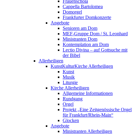
Frauenschola
Cappella Bartolomea
Domorgel
Frankfurter Domkonzerte
Angebote
Senioren am Dom
MEF-Gruppe Dom / St. Leonhard
Ministranten Dom
Kontemplation am Dom
Lectio Divina – auf Gottsuche mit
der Bibel
Allerheiligen
KunstKulturKirche Allerheiligen
Kunst
Musik
Liturgie
Kirche Allerheiligen
Allgemeine Informationen
Rundgang
Orgel
Projekt „Eine Zeitgenössische Orgel
für Frankfurt/Rhein-Main“
Glocken
Angebote
Ministranten Allerheiligen