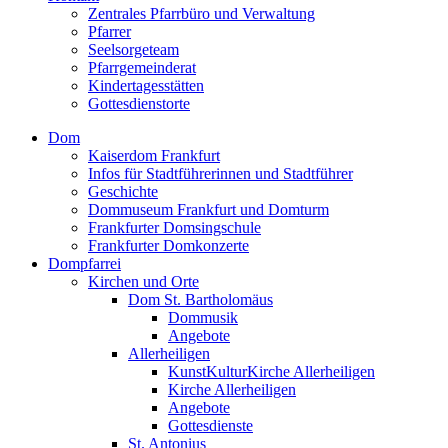
Zentrales Pfarrbüro und Verwaltung
Pfarrer
Seelsorgeteam
Pfarrgemeinderat
Kindertagesstätten
Gottesdienstorte
Dom
Kaiserdom Frankfurt
Infos für Stadtführerinnen und Stadtführer
Geschichte
Dommuseum Frankfurt und Domturm
Frankfurter Domsingschule
Frankfurter Domkonzerte
Dompfarrei
Kirchen und Orte
Dom St. Bartholomäus
Dommusik
Angebote
Allerheiligen
KunstKulturKirche Allerheiligen
Kirche Allerheiligen
Angebote
Gottesdienste
St. Antonius