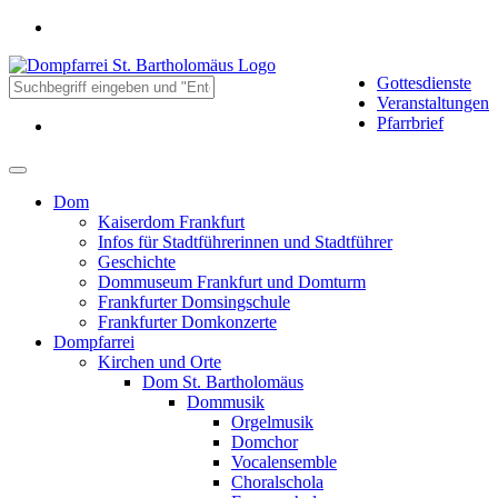
Gottesdienste
Veranstaltungen
Pfarrbrief
Dom
Kaiserdom Frankfurt
Infos für Stadtführerinnen und Stadtführer
Geschichte
Dommuseum Frankfurt und Domturm
Frankfurter Domsingschule
Frankfurter Domkonzerte
Dompfarrei
Kirchen und Orte
Dom St. Bartholomäus
Dommusik
Orgelmusik
Domchor
Vocalensemble
Choralschola