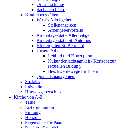
Ortsausschüsse
Sachausschüsse
Kindertagesstätten
Wir als Arbeitgeber
Stellenanzeigen
Arbeitgebervorteile
Kindertagesstätte Allerheiligen
Kindertagesstätte St. Antonius
Kindergarten St. Bernhard
Unsere Arbeit
Leitbild und Konzeption
Kultur der Achtsamkeit / Konzept zur
sexuellen Bildung
Beschwerdewege für Eltern
Qualitätsmanagement
Soziales
Prävention
Hinweisgeberschutz
Kirche von A-Z
Taufe
Erst­kommunion
Firmung
Heiraten
Segensfeier für Paare
Beichte /​ Gespräch