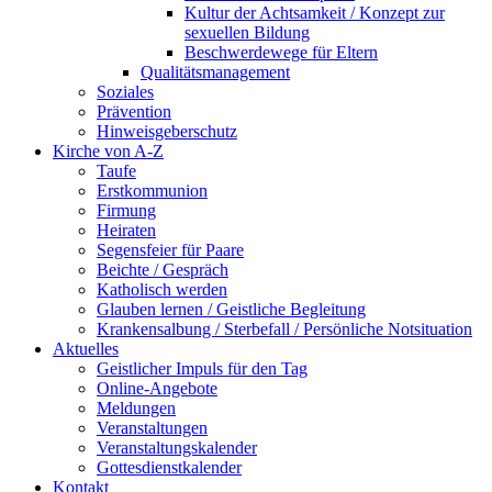
Kultur der Achtsamkeit / Konzept zur
sexuellen Bildung
Beschwerdewege für Eltern
Qualitätsmanagement
Soziales
Prävention
Hinweisgeberschutz
Kirche von A-Z
Taufe
Erst­kommunion
Firmung
Heiraten
Segensfeier für Paare
Beichte /​ Gespräch
Katholisch werden
Glauben lernen / Geistliche Begleitung
Krankensalbung / Sterbefall / Persönliche Notsituation
Aktuelles
Geistlicher Impuls für den Tag
Online-Angebote
Meldungen
Veranstaltungen
Veranstaltungskalender
Gottesdienstkalender
Kontakt